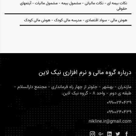
نکات بیمه ای - نکات مالیاتی - مشمول بیمه - مشمول مالیات - آیتمهای
حقوقی
هوش مالی - سواد اقتصادی - مدرسه مالی کودک - هوش مالی کودک
درباره گروه مالی و نرم افزاری نیک لاین
مازندران - بهشهر - جلوتر از چهار راه فرمانداری - مجتمع دارالسلام -
طبقه ی دوم - واحد 8 - گروه نیک لاین.
09900240439
09900240439
nikline.ir@gmail.com