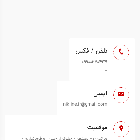
تلفن / فکس
09900240439
-
ایمیل
nikline.ir@gmail.com
موقعیت
مازندران - بهشهر - جلوتر از چهار راه فرمانداری -