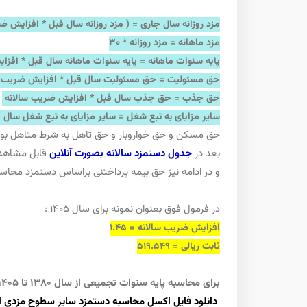
مزد روزانه سال جاری = ( مزد روزانه سال قبل * افزایش ضری
مزد ماهانه = مزد روزانه *‌ 30
پایه سنوات ماهانه = پایه سنوات ماهانه سال قبل *‌ افز
حق مسئولیت = حق مسئولیت سال قبل *‌ افزایش ضریب 
حق جذب = حق جذب سال قبل *‌ افزایش ضریب سالانه
سایر مزایای به تبع شغل = سایر مزایای به تبع شغل سال 
بعد در
جدول دستمزد سالانه بصورت آنلاین
قابل مشاهده
و در ادامه نیز حق بیمه پرداختنی براساس دستمزد محاس
در فرمول فوق بعنوان نمونه برای سال 1405 :
افزایش ضریب سالانه = 1.45
ثابت ریالی = 519.549
برای محاسبه پایه سنوات تجمیعی از سال ۱۳۸۰ تا ۱۴۰۵ میتوانید فایل اکسل زیر دانلود کنید:
دانلود فایل اکسل محاسبه دستمزد سایر سطوح مزدی از سال 1380 تا 1405 و محاسبه ما