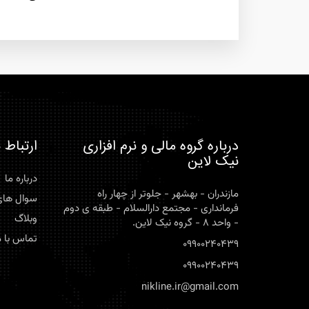
درباره گروه مالی و نرم افزاری
ارتباط ب
نیک لاین
درباره ما
مازندران - بهشهر - جلوتر از چهار راه
سوال های
فرمانداری - مجتمع دارالسلام - طبقه ی دوم
وبلاگ
- واحد 8 - گروه نیک لاین.
تماس با م
09900240439
09900240439
nikline.ir@gmail.com