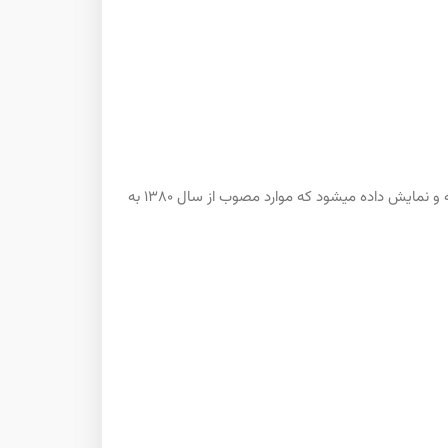
حق مسکن و حق خواروبار و حق تاهل به شرط متاهل بودن و حق اولاد به ازای هر فرزند براساس مبلغ مصوب هر سال در ادامه محاسبه و نمایش داده میشود که موارد مصوب از سال 1380 به