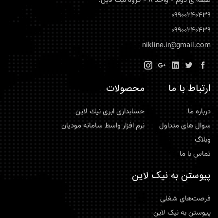
طبقه ی دوم - واحد 8 - گروه نیک لاین.
09900240439
09900240439
nikline.ir@gmail.com
ارتباط با ما
محصولات
درباره ما
حسابداری ابری نيك لاين
سوال های متداول
نرم افزار واسط سامانه موديان
وبلاگ
تماس با ما
پیوستن به نیک لاین
فرصت‌های شغلی
پیوستن به نیک لاین