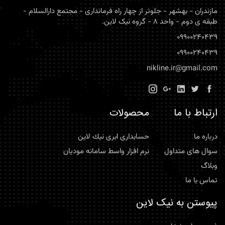
مازندران - بهشهر - جلوتر از چهار راه فرمانداری - مجتمع دارالسلام -
طبقه ی دوم - واحد 8 - گروه نیک لاین.
09900240439
09900240439
nikline.ir@gmail.com
ارتباط با ما
محصولات
درباره ما
حسابداری ابری نيك لاين
سوال های متداول
نرم افزار واسط سامانه موديان
وبلاگ
تماس با ما
پیوستن به نیک لاین