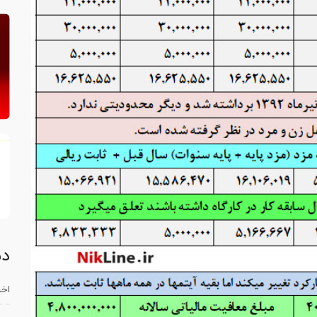
دس
اخب