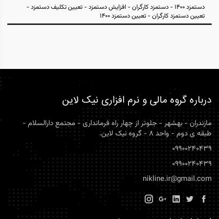
دستمزد 1400 - دستمزد کارگران - افزایش دستمزد - تعیین تکلیف دستمزد -
تعیین دستمزد کارگران - تعیین دستمزد 1400
درباره گروه مالی و نرم افزاری نیک لاین
مازندران - بهشهر - جلوتر از چهار راه فرمانداری - مجتمع دارالسلام -
طبقه ی دوم - واحد 8 - گروه نیک لاین.
09900240439
09900240439
nikline.ir@gmail.com