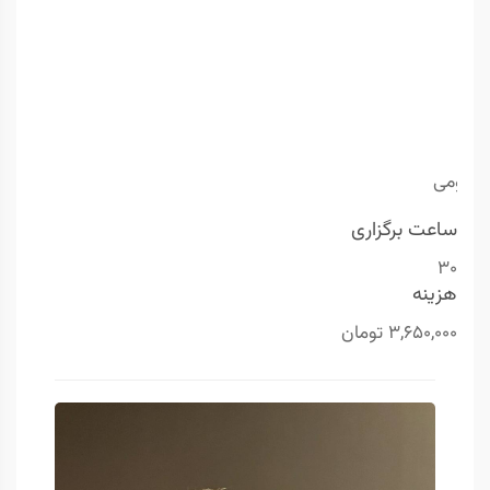
 عمومی
ُساعت برگزاری
30
هزینه
3,650,000 تومان