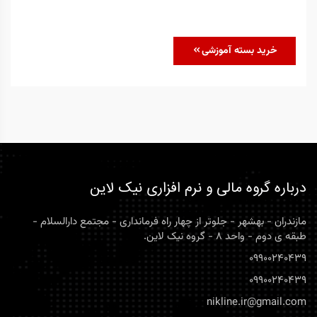
خرید بسته آموزشی
درباره گروه مالی و نرم افزاری نیک لاین
مازندران - بهشهر - جلوتر از چهار راه فرمانداری - مجتمع دارالسلام -
طبقه ی دوم - واحد 8 - گروه نیک لاین.
09900240439
09900240439
nikline.ir@gmail.com